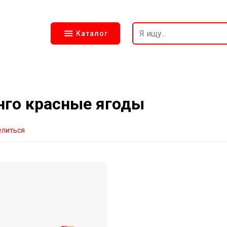
Каталог
го красные ягоды
елиться