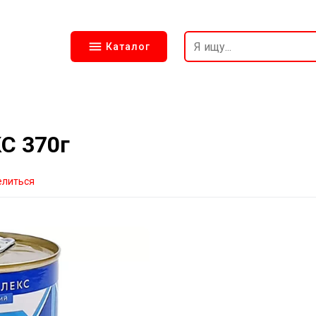
Каталог
С 370г
елиться