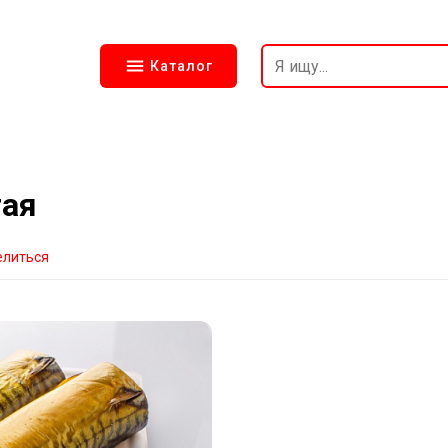
Каталог
тая
елиться