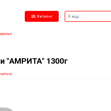
Каталог
аренье
ни "АМРИТА" 1300г
елиться