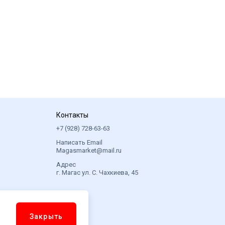
Контакты
+7 (928) 728-63-63
Написать Email
Magasmarket@mail.ru
Адрес
г. Магас ул. С. Чахкиева, 45
Закрыть