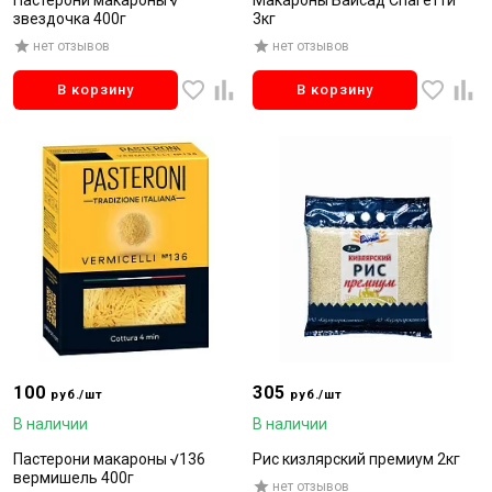
Пастерони макароны √
Макароны Байсад Спагетти
звездочка 400г
3кг
нет отзывов
нет отзывов
В корзину
В корзину
100
305
руб./шт
руб./шт
В наличии
В наличии
Пастерони макароны √136
Рис кизлярский премиум 2кг
вермишель 400г
нет отзывов