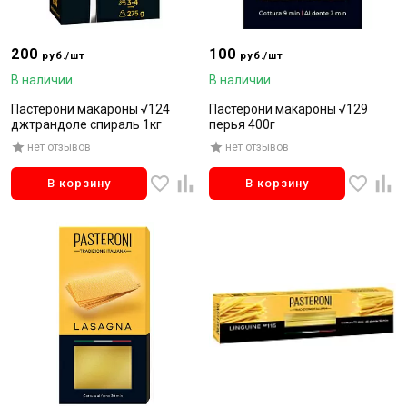
200
100
руб./шт
руб./шт
В наличии
В наличии
Пастерони макароны √124
Пастерони макароны √129
джтрандоле спираль 1кг
перья 400г
нет отзывов
нет отзывов
В корзину
В корзину