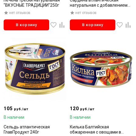
печень трески натуральная
Сардина атлантическая
"ВКУСНЫЕ ТРАДИЦИИ"250г
натуральная с добавлением
масла Главпродукт 240г
нет отзывов
нет отзывов
В корзину
В корзину
105
120
руб./шт
руб./шт
В наличии
В наличии
Сельдь атлантическая
Килька Балтийская
ГлавПродукт 240г
обжаренная с овощами в