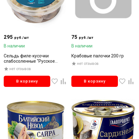
295
75
руб./шт
руб./шт
В наличии
В наличии
Сельдь филе-кусочки
Крабовые палочки 200 гр
слабосоленные "Русское
нет отзывов
море" с укропом в масле 500г
нет отзывов
6шт
В корзину
В корзину