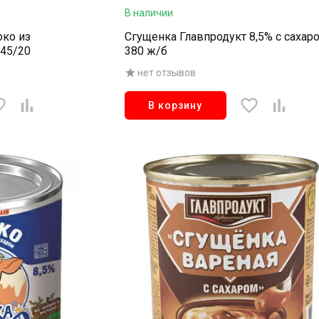
В наличии
око из
Сгущенка Главпродукт 8,5% с сахар
/45/20
380 ж/б
нет отзывов
В корзину