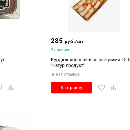
285
руб./шт
В наличии
гун
Курдюк копченый со специями 150
"Натур продукт"
нет отзывов
В корзину